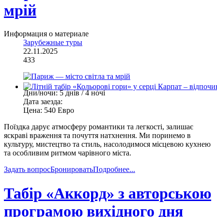
мрій
Информация о материале
Зарубежные туры
22.11.2025
433
Дни/ночи:
5 днів / 4 ночі
Дата заезда:
Цена:
540 Евро
Поїздка дарує атмосферу романтики та легкості, залишає
яскраві враження та почуття натхнення. Ми поринемо в
культуру, мистецтво та стиль, насолодимося місцевою кухнею
та особливим ритмом чарівного міста.
Задать вопрос
Бронировать
Подробнее...
Табір «Аккорд» з авторською
програмою вихідного дня