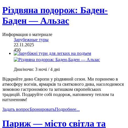
Різдвяна подорож: Баден-
Баден — Альзас
Информация о материале
Зарубежные туры
22.11.2025
450
Дни/ночи:
3 ночі / 4 дні
Відкрийте диво Європи у різдвяний сезон. Ми поринемо в
атмосферу вогнів, ярмарків та святкового дива, насолодимося
зимовою гастрономією та затишком європейських
традицій. Подаруйте собі подорож, наповнену теплом та
натхненням!
Задать вопрос
Бронировать
Подробнее...
Париж — місто світла та