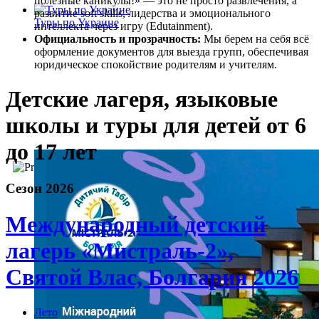
полезные каникулы!» — это не просто развлечения, а
развитие soft skills, лидерства и эмоционального
Туры по Украине
интеллекта через игру (Edutainment).
Официальность и прозрачность:
Мы берем на себя всё
оформление документов для выезда групп, обеспечивая
юридическое спокойствие родителям и учителям.
Детские лагеря, языковые
школы и туры для детей от 6
до 17 лет
Сезон 2026
Международный детский
лагерь «Мистраль-2»,
Святой Влас, Болгария 2026
Лето