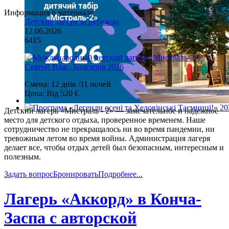
Информация о материале
Детские лагеря за рубежом
12.06.2026
6415
Смена:
12 днів /11 ночей
Цена:
Від 520 €
Детский лагерь «Мистраль - 2» — замечательное и надежное
место для детского отдыха, проверенное временем. Наше
сотрудничество не прекращалось ни во время пандемии, ни
тревожным летом во время войны. Администрация лагеря
делает все, чтобы отдых детей был безопасным, интересным и
полезным.
Задать вопрос
Бронировать
Подробнее...
Лагерь «Аккорд» в Конча-
Заспа с авторской