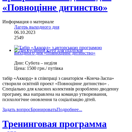
«Повноцінне дитинство»
Информация о материале
Лагерь выходного дня
06.10.2023
2549
Дни:
Субота – неділя
Цена:
1500 грн./ путівка
табір «Аккорд» в співпраці з санаторієм «Конча-Заспа»
створили освітній проект «Повноцінне дитинство» .
Спеціально для класних колективів розроблено дводенну
програму, яка направлена на командо утворювання,
психологічне оновлення та соціалізацію дітей.
Задать вопрос
Бронировать
Подробнее...
Тренинговая программа