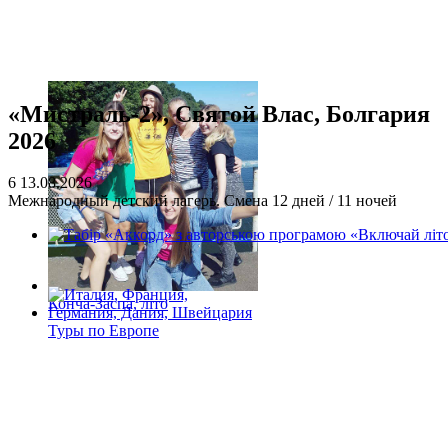
«Мистраль-2», Святой Влас, Болгария
2026
6
13.08.2026
Межнародный детский лагерь. Смена 12 дней / 11 ночей
Конча-Заспа, літо
Туры по Европе