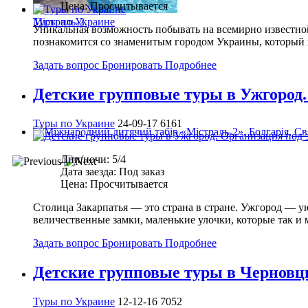
Цена:
Просчитывается
Туры по Украине
Містраль-2
Уникальная возможность побывать на всемирно известной
познакомится со знаменитым городом Украины, который н
Задать вопрос
Бронировать
Подробнее
Детские групповые туры в Ужгород.
Туры по Украине
24-09-17
6161
Дни/ночи:
5/4
Дата заезда:
Под заказ
Цена:
Просчитывается
Столица Закарпатья — это страна в стране. Ужгород — у
величественные замки, маленькие улочки, которые так и 
Задать вопрос
Бронировать
Подробнее
Детские групповые туры в Черновц
Туры по Украине
12-12-16
7052