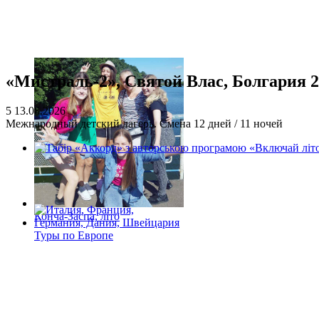
«Мистраль-2», Святой Влас, Болгария 
5
13.08.2026
Межнародный детский лагерь. Смена 12 дней / 11 ночей
Конча-Заспа, літо
Туры по Европе