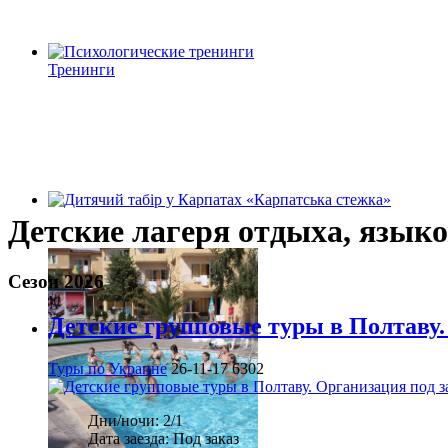
Тренинги
Детские лагеря отдыха, язык
Сезон 2026
Детские групповые туры в Полтаву.
Туры по Украине
26-11-17
6302
Дни/ночи:
2/1
Дата заезда:
Под заказ