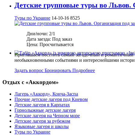
Детские групповые туры во Львов. 
Туры по Украине
14-10-16
8525
Дни/ночи:
2/1
Дата заезда:
Под заказ
Цена:
Просчитывается
Приглашаем посетить самый загадочный и романтичный г
необыкновенными событиями и интереснейшими истори
Задать вопрос
Бронировать
Подробнее
Отдых с «Аккордом»
Лагерь «Аккорд», Конча-Заспа
Прочие детские лагеря под Киевом
Детские лагеря в Карпатах
Горнолыжные детские лагеря
Детские лагеря на Черном море
Детские лагеря за рубежом
Языковые лагеря и школы
Туры по Украине