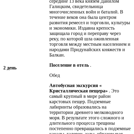
середине 13 века князем Данилом
Галицким, свидетельница
многочисленных войн и баталий. В
течение веков она была центром
развития ремесел и торговли, культуры
и экономики. Издавна крепость
защищала город и переправу через
реку, по которой шла оживленная
торговля между местным населением и
народами Придунайских княжеств и
Балкан.
Поселение
в
отель
.
2 день
Обед
Автобусная экскурсия
«
Кристаллическая
пещера»
. Это
самый крупный в мире район
карстовых пещер. Подземные
лабиринты образовались на
территории древнего мелководного
моря. В результате этого сложного и
длительного процесса трещины
постепенно превращались в подземные
каналы, галереи, залы, образовывая