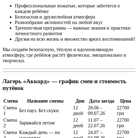
Профессиональные вожатые, которые заботятся о
каждом ребёнке
Безопасная и дружелюбная атмосфера
Разнообразие активностей на любой вкус
Тренинговая программа — важные знания и практики
личностного развития
Друзья на всю жизнь и множество ярких воспоминаний!
Мы создаём безопасную, тёплую и вдохновляющую
атмосферу, где ребёнок растёт физически, эмоционально и
творчески.
Лагерь «Аккорд» — график смен и стоимость
путёвок
Смена
Название смены
Дни
Дата заезда
Цена
Смена
12
28.06 –
22700
Без пауз. Без скуки
1
дней
09.07.26
грн
Смена
12
11.07 –
22700
Заряжайся летом
2
дней
22.07.26
грн
Смена
Каждый день — на
12
24.07 –
22700
3
максимум
дней
04.08.26
грн