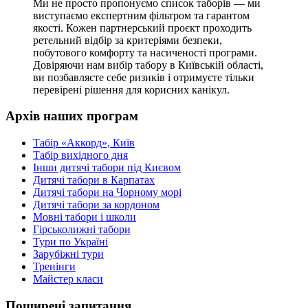
Ми не просто пропонуємо список таборів — ми
виступаємо експертним фільтром та гарантом
якості. Кожен партнерський проєкт проходить
ретельний відбір за критеріями безпеки,
побутового комфорту та насиченості програми.
Довіряючи нам вибір табору в Київській області,
ви позбавляєте себе ризиків і отримуєте тільки
перевірені рішення для корисних канікул.
Архів наших програм
Табір «Аккорд», Київ
Табір вихідного дня
Інши дитячі табори під Києвом
Дитячі табори в Карпатах
Дитячі табори на Чорному морі
Дитячі табори за кордоном
Мовні табори і школи
Гірськолижні табори
Тури по Україні
Зарубіжні тури
Тренінги
Майстер класи
Поширені запитання