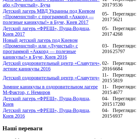
або «Лучистый», Буча
2017
9536
Детский лагерь МВД Украины под Киевом
05-
Перегляди:
«Променистий» с программой «Аккорд —
2017
5621
полезные каникулы!» в Буче, Киев 2017
Детский лагерь «ФРЕШ», Пуща-Водица,
05-
Перегляди:
Киев 2017
2017
4268
Новый детский лагерь под Киевом
«Променистий» или «Лучистый» с
03-
Перегляди:
программой «Аккорд — полезные
2016
25797
каникулы!» в Буче, Киев 2016
Детский оздоровительный центр «Славутич»,
02-
Перегляди:
летние каникулы 2016
2016
6684
11-
Перегляди:
Детский оздоровительный центр «Славутич»
2015
5819
Зимние каникулы в оздоровительном лагере
11-
Перегляди:
М-Фактор, г. Немиров
2015
4677
Детский лагерь «ФРЕШ», Пуща-Водица,
04-
Перегляди:
Киев
2015
17280
Детский лагерь «ФРЕШ», Пуща-Водица,
04-
Перегляди:
Киев 2016
2015
6937
Наші переваги