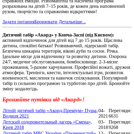
справжніх емоцій. Різноманітна та насичена програма
розрахована на дітей 7–15 років, де кожен день наповнений
рухом, творчістю та справжніми відкриттями!
Задати питання
Бронювати
Детальніше...
Дитячий табір «Акорд» у Конча-Заспі (під Києвом):
активний відпочинок для дітей від 7 до 15 років. Щаслива
дитина, спокійні батьки! Розвиваючий, лідерський табір.
Безпечна шикарна територія, вікові дуби та сосни. Річка.
Ідеальне місце для відпочинку та розвитку дитини. Охорона
24/7, медичне обслуговування, бомбосховище. 2-3-місне
проживання, 5-разове харчування. Професійні вожаті, дружня
атмосфера. Тренінги, квести, інтелектуальні ігри, розвиток
впевненості, мислення та навичок спілкування. Популярний
табір із сильною програмою та турботою про дітей. Бронюйте
зміну заздалегідь.
Бронюйте путівки від «Акорд»!
Літній дитячий табір «Акорд-Преміум» Пуща-
04-
Перегляди:
Водиця 2021
2021
6631
Детский оздоровительный лагерь «Смена»,
03-
Перегляди:
Киев 2018
2018
9268
Дитячий табір МВС України «Променистий»
12-
Перегляди: