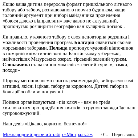
Якщо ваша дитина переросла формат пришкільного літнього
табору або табору, розташованого поруч з будинком, якщо
головний аргумент при виборі майданчика проведення
«боюся далеко відправляти» вже давно не актуальний,
пропонуємо розширити географію канікулярних поїздок .
Як правило, у кожного табору є своя неповторна родзинка і
можливості проведення програм.
Болгарія
славиться своїми
морськими таборами,
Польща
пропонує чудовий відпочинок
в помірній кліматичній зоні на Балтійському узбережжі,
найчистіших Мазурських озерах, гірський зелений туризм.
Словаччина
стала синонімом слів «зелений туризм, замки,
походи»
Щороку ми оновлюємо список рекомендацій, вибираємо самі
затишні, якісні і цікаві табору за кордоном. Дитячі табори в
Болгарії особливо популярні.
Поїздки організовуються «під ключ» - вам не треба
хвилюватися про придбання квитків, з групою завжди їде наш
супроводжуючий.
Наш девіз «Цікаво, корисно, безпечно!»
Міжнародний дитячий табір «Містраль-2»,
01-
Перегляди: