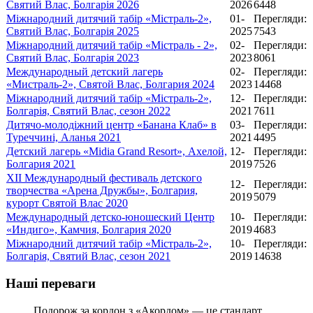
Святий Влас, Болгарія 2026
2026
6448
Міжнародний дитячий табір «Містраль-2»,
01-
Перегляди:
Святий Влас, Болгарія 2025
2025
7543
Міжнародний дитячий табір «Містраль - 2»,
02-
Перегляди:
Святий Влас, Болгарія 2023
2023
8061
Международный детский лагерь
02-
Перегляди:
«Мистраль-2», Святой Влас, Болгария 2024
2023
14468
Міжнародний дитячий табір «Містраль-2»,
12-
Перегляди:
Болгарія, Святий Влас, сезон 2022
2021
7611
Дитячо-молодіжний центр «Банана Клаб» в
03-
Перегляди:
Туреччині, Аланья 2021
2021
4495
Детский лагерь «Midia Grand Resort», Ахелой,
12-
Перегляди:
Болгария 2021
2019
7526
ХII Международный фестиваль детского
12-
Перегляди:
творчества «Арена Дружбы», Болгария,
2019
5079
курорт Святой Влас 2020
Международный детско-юношеский Центр
10-
Перегляди:
«Индиго», Камчия, Болгария 2020
2019
4683
Міжнародний дитячий табір «Містраль-2»,
10-
Перегляди:
Болгарія, Святий Влас, сезон 2021
2019
14638
Наші переваги
Подорож за кордон з «Акордом» — це стандарт