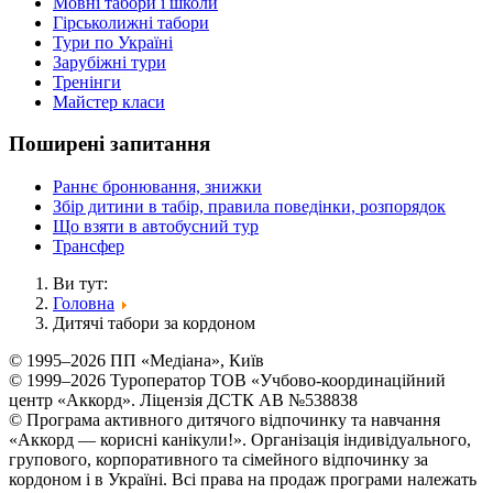
Мовні табори і школи
Гірськолижні табори
Тури по Україні
Зарубіжні тури
Тренінги
Майстер класи
Поширені запитання
Раннє бронювання, знижки
Збір дитини в табір, правила поведінки, розпорядок
Що взяти в автобусний тур
Трансфер
Ви тут:
Головна
Дитячі табори за кордоном
© 1995–2026 ПП «Медіана», Київ
© 1999–2026 Туроператор ТОВ «Учбово-координаційний
центр «Аккорд». Ліцензія ДСТК АВ №538838
© Програма активного дитячого відпочинку та навчання
«Аккорд — корисні канікули!». Організація індивідуального,
групового, корпоративного та сімейного відпочинку за
кордоном і в Україні. Всі права на продаж програми належать