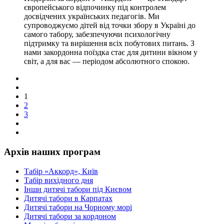
європейського відпочинку під контролем
досвідчених українських педагогів. Ми
супроводжуємо дітей від точки збору в Україні до
самого табору, забезпечуючи психологічну
підтримку та вирішення всіх побутових питань. З
нами закордонна поїздка стає для дитини вікном у
світ, а для вас — періодом абсолютного спокою.
1
2
3
Архів наших програм
Табір «Аккорд», Київ
Табір вихідного дня
Інши дитячі табори під Києвом
Дитячі табори в Карпатах
Дитячі табори на Чорному морі
Дитячі табори за кордоном