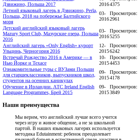
Дзвижино, Польша 2017
2016
4375
Летний языковый лагерь в Дзвижино, Perla,
03-
Просмотров:
Польша, 2018 на побережье Балтийского
2016
2961
моря
Детский английский языковый лагерь
03-
Просмотров:
Mazury Sport Club, Мазурские озера, Польша
2016
5255
2016
Английский лагерь «Only English» курорт
12-
Просмотров:
Ульцинь, Черногория 2016
2015
6242
Встречай Рождество 2016 в Америке — в
10-
Просмотров:
Нью Йорке и Техасе
2015
4453
Ознакомительные туры с ВУЗами Польши
09-
Просмотров:
для старшеклассников, выпускников школ,
2015
4178
студентов на осенних каникулах
Обучение в Ирландии. АТС Ireland English
09-
Просмотров:
Language Programmes, Брей 2015
2015
3849
Наши преимущества
Мы верим, что английский лучше всего учится
через игру и живое общение, а не за школьной
партой. В наших языковых лагерях используется
методика Edutainment: ребенок преодолевает
языковой барьер в естественной среде, участвуя в