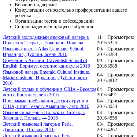
Визовой поддержке
Консультации относительно профориентации вашего
ребенка
Организации тестов и собеседований
Сопровождение в процессе обучения
Детский молодежный языковый лагерь в
11-
Просмотров:
Польских Татрах, г. Закопане, Польша
2016
5325
Языковая школа Atlas Language School,
09-
Просмотров:
Ирландия, Дублин, осень 2016
2016
3284
Обучение в Англии. Cavendish School of
09-
Просмотров:
English, Борнмут, осенние каникулы 2016
2016
3588
Языковой лагерь Emerald Cultural Institute,
04-
Просмотров:
Marino Institute, Ирландия, Дублин, лето
2016
3812
2016
Детский отдых и обучение в США «Веселое
04-
Просмотров:
лето в Бостоне», лето 2016
2016
3491
Программа пребывания детских групп в
04-
Просмотров:
США, штат Техас г. Амарилло, лето 2016
2016
3033
Языковый лагерь в Польских Татрах, г.
03-
Просмотров:
Закопане, Польша — 2016
2016
4556
Детский языковый лагерь в Perla,
03-
Просмотров:
Дзвижино, Польша 2016
2016
4267
Детский языковый лагерь в Perla,
03-
Просмотров: