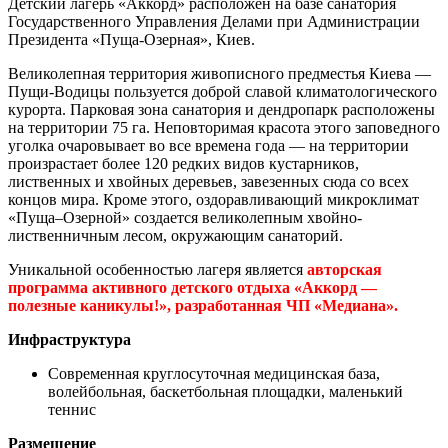
Детский лагерь «Аккорд» расположен на базе санатория
Государственного Управления Делами при Администрации
Президента «Пуща-Озерная», Киев.
Великолепная территория живописного предместья Киева —
Пущи-Водицы пользуется доброй славой климатологического
курорта. Парковая зона санатория и дендропарк расположены
на территории 75 га. Неповторимая красота этого заповедного
уголка очаровывает во все времена года — на территории
произрастает более 120 редких видов кустарников,
лиственных и хвойных деревьев, завезенных сюда со всех
концов мира. Кроме этого, оздоравливающий микроклимат
«Пуща–Озерной» создается великолепным хвойно-
лиственничным лесом, окружающим санаторий.
Уникальной особенностью лагеря является
авторская
программа активного детского отдыха «Аккорд —
полезные каникулы!», разработанная ЧП «Медиана».
Инфраструктура
Современная круглосуточная медицинская база,
волейбольная, баскетбольная площадки, маленький
теннис
Размещение