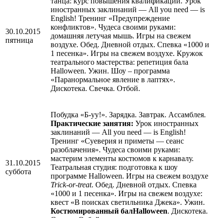
танца: курс повышения квалификации. Урок
иностранных заклинаний — All you need — is
English! Тренинг «Предупреждение
конфликтов». Чудеса своими руками:
30.10.2015
домашняя летучая мышь. Игры на свежем
пятница
воздухе. Обед. Дневной отдых. Спевка «1000 и
1 песенка». Игры на свежем воздухе. Кружок
театрального мастерства: репетиция бала
Нalloween. Ужин. Шоу – программа
«Паранормальное явление в лаптях».
Дискотека. Свечка. Отбой.
Побудка «Б-уу!». Зарядка. Завтрак. Ассамблея.
Практические занятия:
Урок иностранных
заклинаний — All you need — is English!
Тренинг «Суеверия и приметы — сеанс
разоблачения». Чудеса своими руками:
мастерим элементы костюмов к карнавалу.
31.10.2015
Театральная студия: подготовка к шоу
суббота
программе Нalloween. Игры на свежем воздухе
Trick-or-treat
. Обед. Дневной отдых. Спевка
«1000 и 1 песенка». Игры на свежем воздухе:
квест «В поисках светильника Джека». Ужин.
Костюмированный бал
Нalloween
. Дискотека.