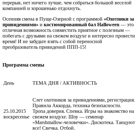
перерыв, нет ничего лучше, чем собраться большой веселой
компанией и хорошенько отдохнуть.
Осенняя смена в Пуще-Озерной с программой
«Охотники за
привидениями»
и
костюмированный бал Нalloween
— это
отличная возможность совместить приятное с полезным —
побегать с друзьями на свежем воздухе и интересно провести
время! И не забудьте взять с собой переносной
преобразователь привидений ППП-15!
Программа смены
День
ТЕМА ДНЯ / АКТИВНОСТЬ
Слет охотников за привидениями, регистрация.
Правила Аккорда, техника безопасности.
25.10.2015
Тропа доверия. Спевка. Игры на знакомство на
воскресенье
свежем воздухе. Шоу — семинар
«Marshmallow-человечки». Дискотека. Танцуют
все! Свечка. Отбой.