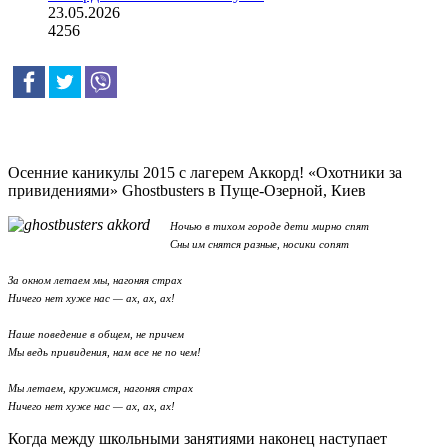
23.05.2026
4256
Осенние каникулы 2015 с лагерем Аккорд! «Охотники за
привидениями» Ghostbusters в Пуще-Озерной, Киев
Ночью в тихом городе д
ети мирно спят
Сны им снятся разные, н
осики сопят
За окном летаем мы, н
агоняя страх
Ничего нет хуже нас — а
х, ах, ах!
Наше поведение в
общем, не причем
Мы ведь привидения, н
ам все не по чем!
Мы летаем, кружимся, н
агоняя страх
Ничего нет хуже нас — а
х, ах, ах!
Когда между школьными занятиями наконец наступает