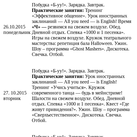
Побудка «Б-уу!». Зарядка. Завтрак.
Практические занятия:
Тренинг
«Эффективное общение». Урок иностранных
заклинаний — All you need — is English! Время
26.10.2015
«Ч» —
резвимся на свежем воздухе. Обед.
понедельник
Дневной отдых. Спевка «1000 и 1 песенка».
Игры на свежем воздухе. Кружок театрального
мастерства: репетиция бала Нalloween. Ужин.
Шоу – программа «Ghost Mashers». Дискотека.
Свечка. Отбой.
Побудка «Б-уу!». Зарядка. Завтрак.
Практические занятия:
Урок иностранных
заклинаний — All you need — is English!
Тренинг «Учись учиться». Кружок
27. 10.2015
современного танца — будь в мейнстриме!
вторник
Шалости на свежем воздухе. Обед. Дневной
отдых. Спевка «1000 и 1 песенка». Квест «Где
живут привидения?». Ужин. Шоу – программа
«Сверхъестественное». Дискотека. Свечка.
Отбой.
Побудка «Б-уу!». Зарядка. Завтрак.