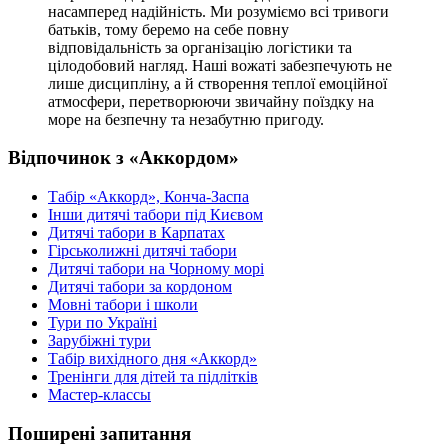
насамперед надійність. Ми розуміємо всі тривоги
батьків, тому беремо на себе повну
відповідальність за організацію логістики та
цілодобовий нагляд. Наші вожаті забезпечують не
лише дисципліну, а й створення теплої емоційної
атмосфери, перетворюючи звичайну поїздку на
море на безпечну та незабутню пригоду.
Відпочинок з «Аккордом»
Табір «Аккорд», Конча-Заспа
Інши дитячі табори під Києвом
Дитячі табори в Карпатах
Гірськолижні дитячі табори
Дитячі табори на Чорному морі
Дитячі табори за кордоном
Мовні табори і школи
Тури по Україні
Зарубіжні тури
Табір вихідного дня «Аккорд»
Тренінги для дітей та підлітків
Мастер-классы
Поширені запитання